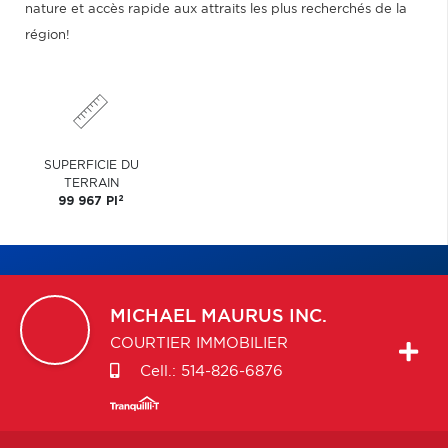
nature et accès rapide aux attraits les plus recherchés de la
région!
SUPERFICIE DU
TERRAIN
2
99 967 PI
MICHAEL
MAURUS INC.
COURTIER IMMOBILIER
Cell.:
514-826-6876